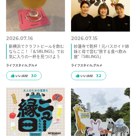
2026.07.16
2026.07.15
新横浜でクラフトビールを飲む
妙蓮寺で乾杯！元バスガイド姉
ならここ！『＆SIBLINGS』でお
妹と母で営む“旅する食べ飲み
気に入りの一杯を見つけよう
屋”『SIBLINGS』
ライフスタイル
,
グルメ
ライフスタイル
,
グルメ
30
32