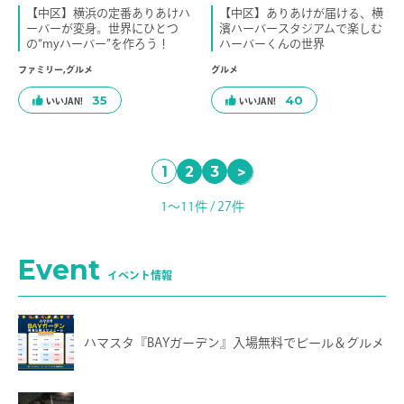
【中区】横浜の定番ありあけハ
【中区】ありあけが届ける、横
ーバーが変身。世界にひとつ
濱ハーバースタジアムで楽しむ
の“myハーバー”を作ろう！
ハーバーくんの世界
ファミリー
,
グルメ
グルメ
35
40
1
2
3
>
1〜11件 / 27件
Event
イベント情報
ハマスタ『BAYガーデン』入場無料でビール＆グルメ