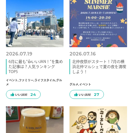
2026.07.19
2026.07.16
6月に最も”👍いいJAN！”を集め
北仲夜祭がスタート！7月の横
た記事は？人気ランキング
浜北仲マルシェで夏の夜を満喫
TOP5
しよう！
イベント
,
ファミリー
,
ライフスタイル
,
グル
メ
グルメ
,
イベント
24
27