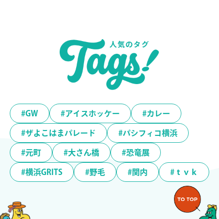
#GW
#アイスホッケー
#カレー
#ザよこはまパレード
#パシフィコ横浜
#元町
#大さん橋
#恐竜展
#横浜GRITS
#野毛
#関内
#ｔｖｋ