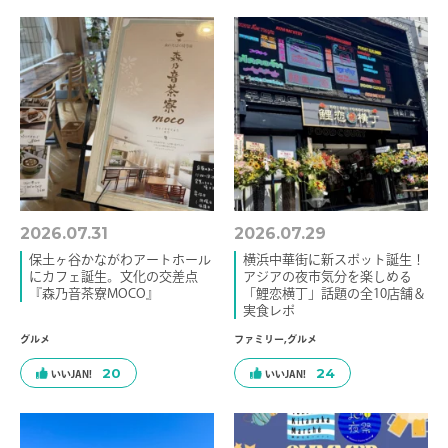
2026.07.31
2026.07.29
保土ヶ谷かながわアートホール
横浜中華街に新スポット誕生！
にカフェ誕生。文化の交差点
アジアの夜市気分を楽しめる
『森乃音茶寮MOCO』
「鯉恋横丁」話題の全10店舗＆
実食レポ
グルメ
ファミリー
,
グルメ
20
24