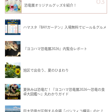
03
恐竜展オリジナルグッズを紹介！
ハマスタ『BAYガーデン』入場無料でビール＆グルメ
『ヨコハマ恐竜展2026』内覧会レポート
旭区で出会う、夏のひまわり
夏休みは恐竜だ！『ヨコハマ恐竜展2026〜恐竜の食
卓大図鑑〜』丸わかりガイド
巨大恐竜が圧倒する会場「パシフィコ横浜」のヒミ