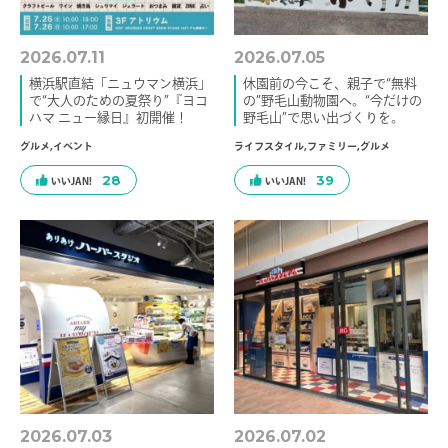
2026.07.11
2026.07.05
横浜駅直結「ニュウマン横浜」
休園前の今こそ、親子で“無料
で“大人のための夏祭り”『ヨコ
の”野毛山動物園へ。“今だけの
ハマ ニュー縁日』初開催！
野毛山”で思い出づくりを。
グルメ
,
イベント
ライフスタイル
,
ファミリー
,
グルメ
28
39
2026.07.03
2026.07.02