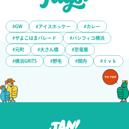
#GW
#アイスホッケー
#カレー
#ザよこはまパレード
#パシフィコ横浜
#元町
#大さん橋
#恐竜展
#横浜GRITS
#野毛
#関内
#ｔｖｋ