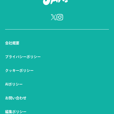
EVENT
GOURMET
会社概要
イベント
グルメ
LIFESTYLE
FAMILY
プライバシーポリシー
クッキーポリシー
ライフスタイル
ファミリー
AIポリシー
#GW
#アイスホッケー
#カレー
お問い合わせ
#ザよこはまパレード
#パシフィコ横浜
#元町
#大さん橋
#恐竜展
編集ポリシー