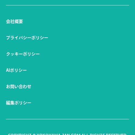
EVENT
GOURMET
会社概要
イベント
グルメ
LIFESTYLE
FAMILY
プライバシーポリシー
クッキーポリシー
ライフスタイル
ファミリー
AIポリシー
#GW
#アイスホッケー
#カレー
お問い合わせ
#ザよこはまパレード
#パシフィコ横浜
#元町
#大さん橋
#恐竜展
編集ポリシー
#横浜GRITS
#野毛
#関内
#ｔｖｋ
FOLLOW US!