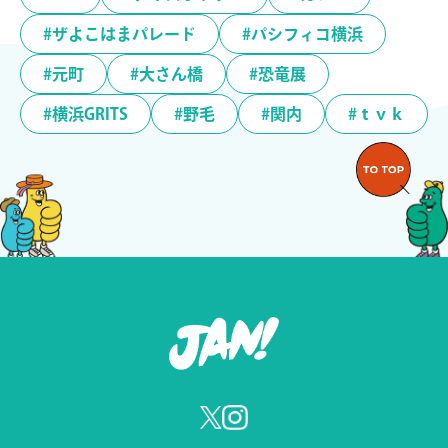
#ザよこはまパレード
#パシフィコ横浜
#元町
#大さん橋
#恐竜展
#横浜GRITS
#野毛
#関内
#ｔｖｋ